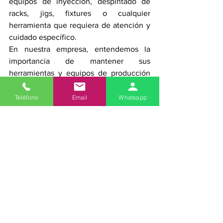
equipos de inyección, despintado de 
racks, jigs, fixtures o cualquier 
herramienta que requiera de atención y 
cuidado específico.
En nuestra empresa, entendemos la 
importancia de mantener sus 
herramientas y equipos de producción 
en óptimas condiciones para asegurar la 
calidad de sus productos y la eficiencia 
Teléfono
Email
Whatsapp
en su proceso de fabricación. Es por eso 
que ofrecemos servicios de limpieza y 
mantenimiento altamente 
especializados y personalizados a las 
necesidades de cada uno de nuestros 
clientes.
Nuestro equipo de expertos altamente 
capacitados y experimentados están 
disponibles para proporcionar servicios 