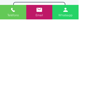
Teléfono
Email
Whatsapp
Enviar
Blvd. Díaz Ordaz Km. 3.34 #112 Col. La
Fama,
Santa Catarina, Nuevo Léon CP
66100
Schwing Bomar Fluid Technik S.A. de C.V.