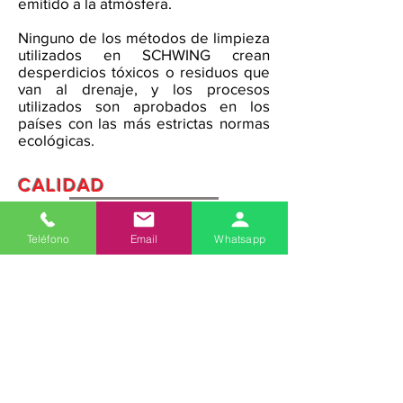
emitido a la atmósfera.
Ninguno de los métodos de limpieza
utilizados en SCHWING crean
desperdicios tóxicos o residuos que
van al drenaje, y los procesos
utilizados son aprobados en los
países con las más estrictas normas
ecológicas.
CALIDAD
La integridad de las piezas de
nuestros clientes son nuestra
Teléfono
Email
Whatsapp
prioridad. Programamos rampas de
temperatura de lento calentamiento
y enfriamiento para asegurar que no
presente deterioro en sus
características mecánicas.
Adicionalmente, nuestros hornos
tienen un sistema de seguridad anti-
explosiones, el cual se activa cuando